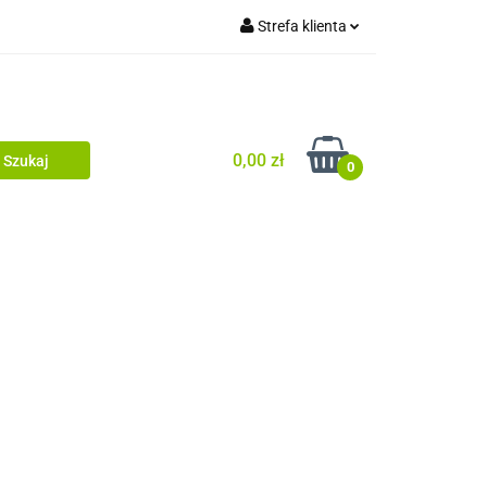
Strefa klienta
uj
Zaloguj się
Zarejestruj się
Dodaj zgłoszenie
0,00 zł
0
uj