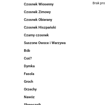
Brak pr
Czosnek Wiosenny
Czosnek Zimowy
Czosnek Obierany
Czosnek Hiszpański
Czarny czosnek
Suszone Owoce i Warzywa
Bób
Coś?
Dymka
Fasola
Groch
Orzechy
Nawóz
Słonecznik