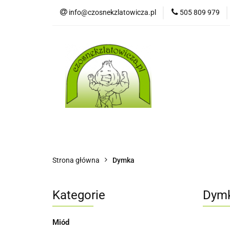
info@czosnekzlatowicza.pl
505 809 979
Strona 
Wszystkie kategorie
Stron
Strona główna
Dymka
Kategorie
Dym
Miód