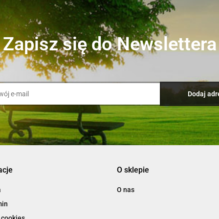
Zapisz się do Newslettera
acje
O sklepie
a
O nas
min
 cookies