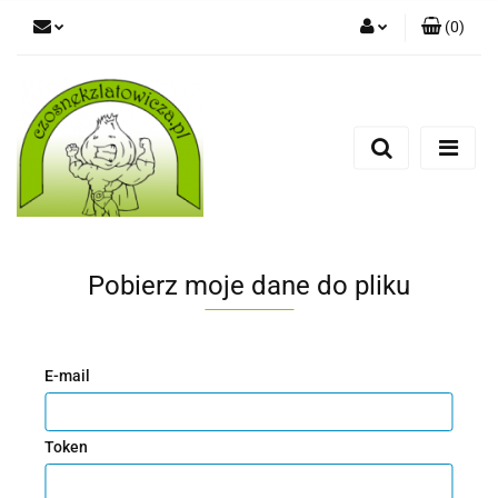
(
0
)
Zaloguj się
Zarejestruj się
Dodaj zgłoszenie
Pobierz moje dane do pliku
E-mail
Token