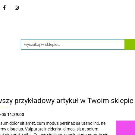
główna
Sklep
Bestsellery
Moje konto
Wylog
a główna
Sklep
Bestsellery
Moje konto
Wylog
wszy przykładowy artykuł w Twoim sklepie
-05 11:39:00
sum dolor sit amet, cum modus pertinax salutandi no, ne
my albucius. Vulputate inciderint id mea, sit at solum
 at vim purto nihil. Cu nec similique conclusionemque, in vis