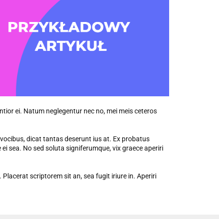
ntior ei. Natum neglegentur nec no, mei meis ceteros
ta vocibus, dicat tantas deserunt ius at. Ex probatus
i sea. No sed soluta signiferumque, vix graece aperiri
lacerat scriptorem sit an, sea fugit iriure in. Aperiri