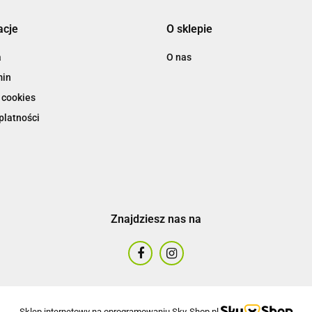
acje
O sklepie
a
O nas
min
 cookies
platności
Znajdziesz nas na
Sklep internetowy na oprogramowaniu Sky-Shop.pl