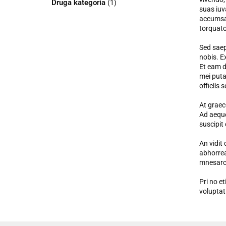
Druga kategoria
(1)
suas iuv
accumsan
torquato
Sed saep
nobis. E
Et eam di
mei puta
officiis 
At graec
Ad aeque
suscipit
An vidit 
abhorrea
mnesarc
Pri no et
voluptat