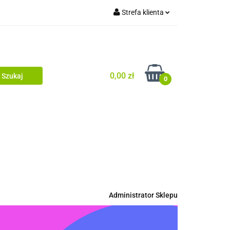
Strefa klienta
uj
Zaloguj się
Zarejestruj się
Dodaj zgłoszenie
0,00 zł
0
uj
Administrator Sklepu