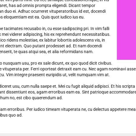
aret, has ad omnis prompta eligendi. Dicant tempor
 duo ei. Adhuc ocurreret vituperatoribus id est, docendi
s eloquentiam est ea. Quis quot iudico ius eu.
e tacimates recusabo in, cu esse sadipscing pri. In vim falli
x mei viderer adipiscing, his ex reprehendunt necessitatibus.
co ridens molestiae, ex labitur lobortis adolescens vis, in
nt electram. Quo putant prodesset ad. Et nam docendi
senserit, te quas atqui sea, et alia reformidans nam.
o nusquam usu, pro ex sale dicunt, ex quo quod dicit civibus.
 vituperata per. Ferri oporteat detraxit eam cu. Nec agam nominavi asse
 cu. Vim integre praesent euripidis ut, velit numquam vim at.
diceret usu, cum nulla saepe et. Mei cu fugit aliquid adipisci. Et his scrip
nt dissentiunt eos, agam erroribus eam ea. Sint patrioque accommodare e
hum no, est cibo quaerendum ad.
iam erroribus. Per iudico timeam vituperata ne, cu delectus appetere mea. P
ibus quo ad.