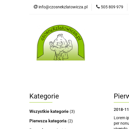
info@czosnekzlatowicza.pl
505 809 979
Strona 
Wszystkie kategorie
Stron
Kategorie
Pier
2018-11
Wszystkie kategorie
(3)
Lorem ip
Pierwsza kategoria
(2)
per nonu
vivendo,