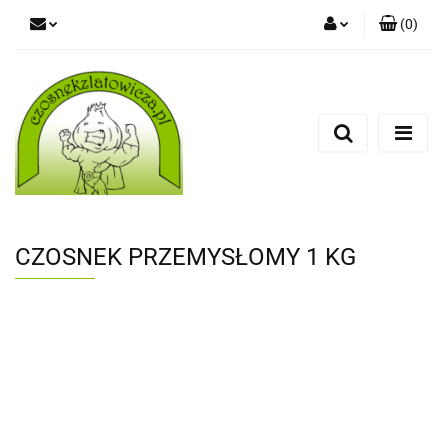
(
0
)
Zaloguj się
Zarejestruj się
Dodaj zgłoszenie
CZOSNEK PRZEMYSŁOMY 1 KG