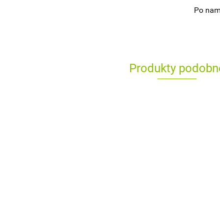
Po nam
Produkty podobn
Suszone Jabłko
100g
5.00