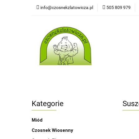
info@czosnekzlatowicza.pl
505 809 979
Strona
Wszystkie kategorie
Stron
Kategorie
Susz
Miód
Czosnek Wiosenny