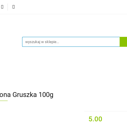
 główna
Sklep
Bestsellery
Moje konto
Wylog
a główna
Sklep
Bestsellery
Moje konto
Wylogu
ona Gruszka 100g
5.00