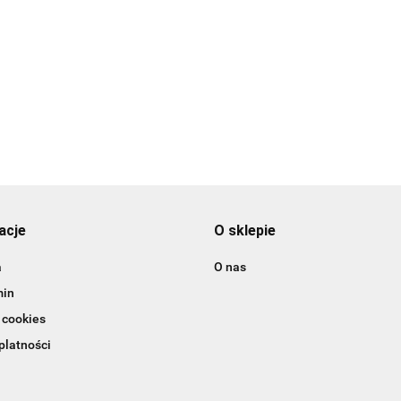
zona Sliwka z Pestką
Śli
0g
250
0
8.0
acje
O sklepie
a
O nas
min
 cookies
platności