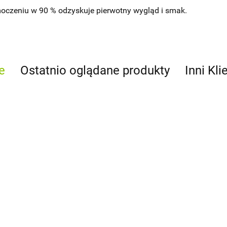
oczeniu w 90 % odzyskuje pierwotny wygląd i smak.
e
Ostatnio oglądane produkty
Inni Kli
Suszone Jabłko
Suszona Gruszka
250g
250g
9.00
9.00