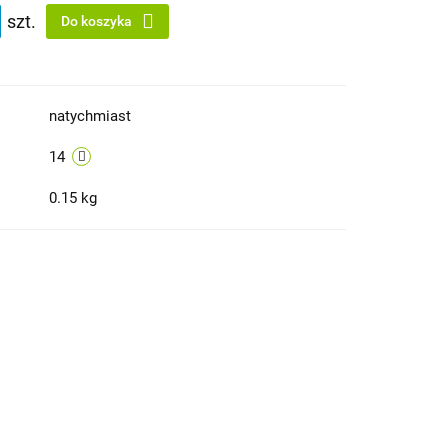
szt.
Do koszyka
natychmiast
14
0.15 kg