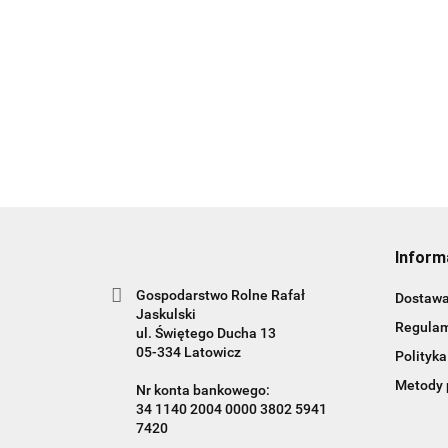
Węd
Śliwka Wędzona Bez
10
Pestki 100g
6.0
5.00
Inform
Gospodarstwo Rolne Rafał
Dostaw
Jaskulski
Regula
ul. Świętego Ducha 13
05-334 Latowicz
Polityka
Metody 
Nr konta bankowego:
34 1140 2004 0000 3802 5941