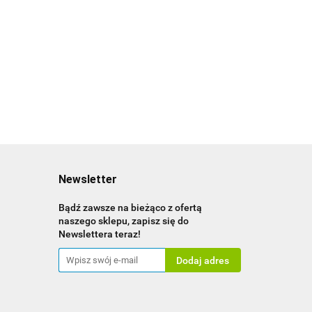
Wędzona Śliwka z Pestką
wkaWędzona Bez Pestki
250g
g
7.00
0
Newsletter
Bądź zawsze na bieżąco z ofertą
naszego sklepu, zapisz się do
Newslettera teraz!