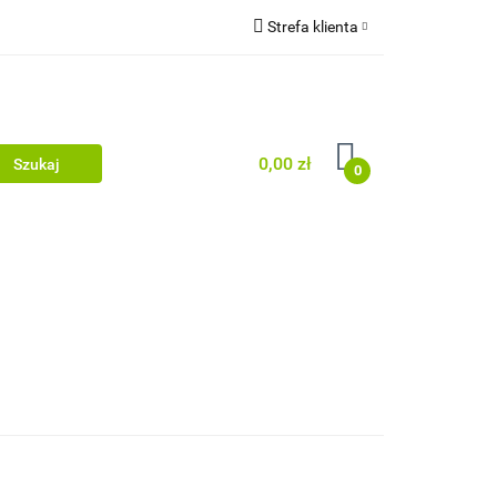
Strefa klienta
uj
Zaloguj się
Zarejestruj się
Dodaj zgłoszenie
0,00 zł
0
j