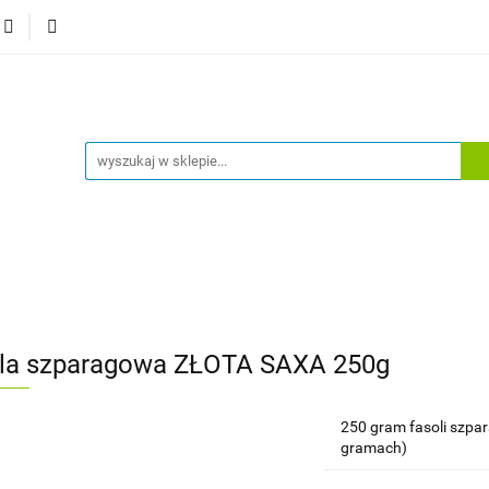
 główna
Sklep
Bestsellery
Moje konto
Wylog
a główna
Sklep
Bestsellery
Moje konto
Wylogu
la szparagowa ZŁOTA SAXA 250g
250 gram fasoli szpa
gramach)