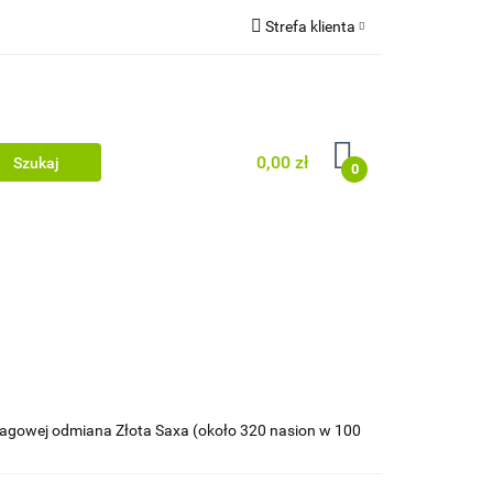
Strefa klienta
uj
Zaloguj się
Zarejestruj się
Dodaj zgłoszenie
0,00 zł
0
j
ragowej odmiana Złota Saxa (około 320 nasion w 100