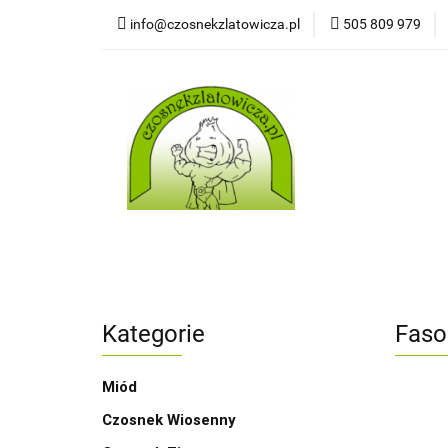
info@czosnekzlatowicza.pl
505 809 979
Strona
Wszystkie kategorie
Stron
Kategorie
Faso
Miód
Czosnek Wiosenny