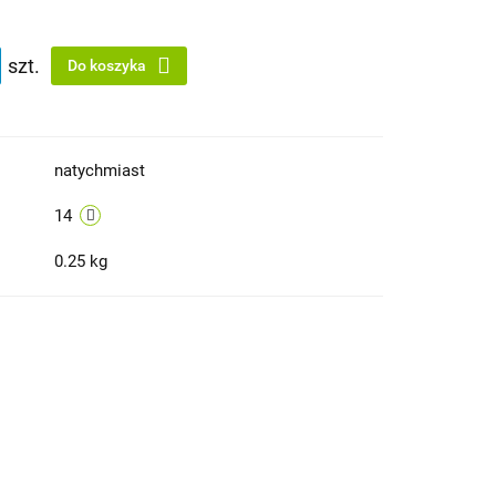
szt.
Do koszyka
natychmiast
14
0.25 kg