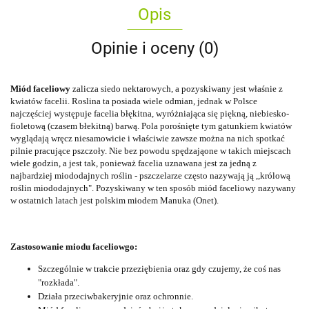
Opis
Opinie i oceny (0)
Miód faceliowy
zalicza siedo nektarowych, a pozyskiwany jest właśnie z
kwiatów facelii. Roslina ta posiada wiele odmian, jednak w Polsce
najczęściej występuje facelia błękitna, wyróżniająca się piękną, niebiesko-
fioletową (czasem błekitną) barwą. Pola porośnięte tym gatunkiem kwiatów
wyglądają wręcz niesamowicie i właściwie zawsze można na nich spotkać
pilnie pracujące pszczoły. Nie bez powodu spędzająone w takich miejscach
wiele godzin, a jest tak, ponieważ facelia uznawana jest za jedną z
najbardziej miododajnych roślin - pszczelarze często nazywają ją ,,królową
roślin miododajnych". Pozyskiwany w ten sposób miód faceliowy nazywany
w ostatnich latach jest polskim miodem Manuka (Onet).
Zastosowanie miodu faceliowgo:
Szczególnie w trakcie przeziębienia oraz gdy czujemy, że coś nas
"rozkłada".
Działa przeciwbakeryjnie oraz ochronnie.