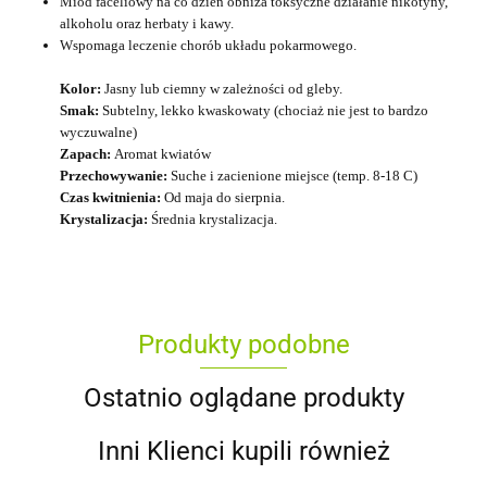
Miód faceliowy na co dzień obniża toksyczne działanie nikotyny,
alkoholu oraz herbaty i kawy.
Wspomaga leczenie chorób układu pokarmowego.
Kolor:
Jasny lub ciemny w zależności od gleby.
Smak:
Subtelny, lekko kwaskowaty (chociaż nie jest to bardzo
wyczuwalne)
Zapach:
Aromat kwiatów
Przechowywanie:
Suche i zacienione miejsce (temp. 8-18 C)
Czas kwitnienia:
Od maja do sierpnia.
Krystalizacja:
Średnia krystalizacja.
Produkty podobne
Ostatnio oglądane produkty
Inni Klienci kupili również