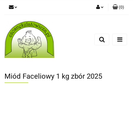
(
0
)
Zaloguj się
Zarejestruj się
Dodaj zgłoszenie
Miód Faceliowy 1 kg zbór 2025