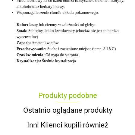
Miód faceliowy na co dzień obniża toksyczne działanie nikotyny,
alkoholu oraz herbaty i kawy.
Wspomaga leczenie chorób układu pokarmowego.
Kolor:
Jasny lub ciemny w zależności od gleby.
Smak:
Subtelny, lekko kwaskowaty (chociaż nie jest to bardzo
wyczuwalne)
Zapach:
Aromat kwiatów
Przechowywanie:
Suche i zacienione miejsce (temp. 8-18 C)
Czas kwitnienia:
Od maja do sierpnia.
Krystalizacja:
Średnia krystalizacja.
Produkty podobne
Ostatnio oglądane produkty
Inni Klienci kupili również