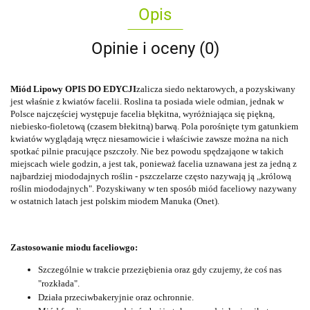
Opis
Opinie i oceny (0)
Miód Lipowy OPIS DO EDYCJI
zalicza siedo nektarowych, a pozyskiwany
jest właśnie z kwiatów facelii. Roslina ta posiada wiele odmian, jednak w
Polsce najczęściej występuje facelia błękitna, wyróżniająca się piękną,
niebiesko-fioletową (czasem błekitną) barwą. Pola porośnięte tym gatunkiem
kwiatów wyglądają wręcz niesamowicie i właściwie zawsze można na nich
spotkać pilnie pracujące pszczoły. Nie bez powodu spędzająone w takich
miejscach wiele godzin, a jest tak, ponieważ facelia uznawana jest za jedną z
najbardziej miododajnych roślin - pszczelarze często nazywają ją ,,królową
roślin miododajnych". Pozyskiwany w ten sposób miód faceliowy nazywany
w ostatnich latach jest polskim miodem Manuka (Onet).
Zastosowanie miodu faceliowgo:
Szczególnie w trakcie przeziębienia oraz gdy czujemy, że coś nas
"rozkłada".
Działa przeciwbakeryjnie oraz ochronnie.