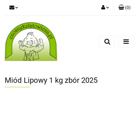
(
0
)
Zaloguj się
Zarejestruj się
Dodaj zgłoszenie
Miód Lipowy 1 kg zbór 2025