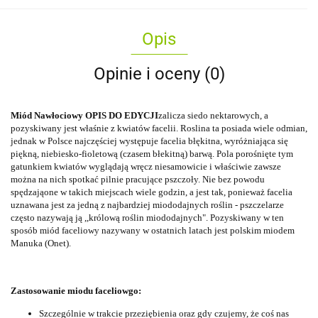
Opis
Opinie i oceny (0)
Miód Nawłociowy OPIS DO EDYCJI
zalicza siedo nektarowych, a
pozyskiwany jest właśnie z kwiatów facelii. Roslina ta posiada wiele odmian,
jednak w Polsce najczęściej występuje facelia błękitna, wyróżniająca się
piękną, niebiesko-fioletową (czasem błekitną) barwą. Pola porośnięte tym
gatunkiem kwiatów wyglądają wręcz niesamowicie i właściwie zawsze
można na nich spotkać pilnie pracujące pszczoły. Nie bez powodu
spędzająone w takich miejscach wiele godzin, a jest tak, ponieważ facelia
uznawana jest za jedną z najbardziej miododajnych roślin - pszczelarze
często nazywają ją ,,królową roślin miododajnych". Pozyskiwany w ten
sposób miód faceliowy nazywany w ostatnich latach jest polskim miodem
Manuka (Onet).
Zastosowanie miodu faceliowgo:
Szczególnie w trakcie przeziębienia oraz gdy czujemy, że coś nas