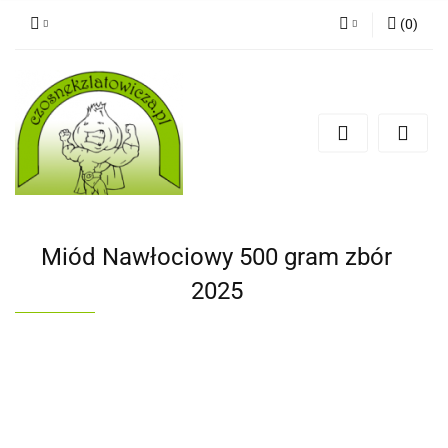
(
0
)
Zaloguj się
Zarejestruj się
Dodaj zgłoszenie
Miód Nawłociowy 500 gram zbór
2025