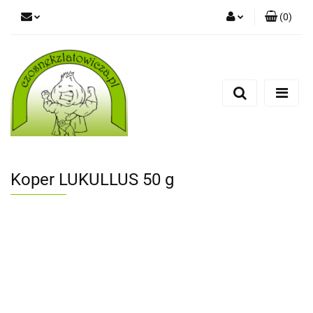
(
0
)
Zaloguj się
Zarejestruj się
Dodaj zgłoszenie
Koper LUKULLUS 50 g