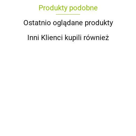
Produkty podobne
Ostatnio oglądane produkty
Inni Klienci kupili również
Pestki z
Pestki z
Koper
Słonecznik
dyni 250
dyni 500
LUKULLUS
dla Ptaków
g
g
Dekoracja
6.00
11.00
20 g
1.00
8.00
wielkanocna -
owies
2.00